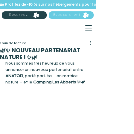
🏡 Profitez de -10 % sur nos hébergements pour tout séjour de 7 nuits 
Réservez !
Espace client
1 min de lecture
🌿✨ NOUVEAU PARTENARIAT
NATURE ! ✨🌿
Nous sommes très heureux de vous 
annoncer un nouveau partenariat entre 
ANATOL’I
, porté par Léa – animatrice 
nature – et le 
Camping Les Abberts
 🌞🏕️