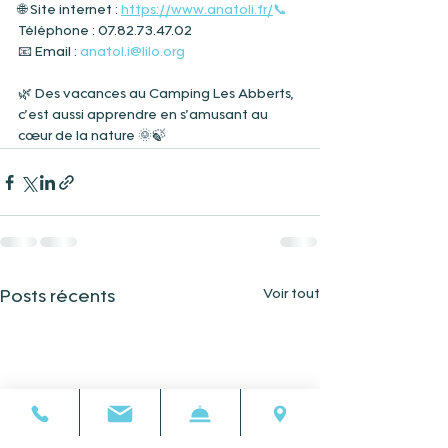
🌐 Site internet : 
https://www.anatoli.fr/
📞
Téléphone : 07.82.73.47.02
📧 Email : 
anatol.i@lilo.org
🌿 Des vacances au Camping Les Abberts, 
c’est aussi apprendre en s’amusant au 
cœur de la nature 🌞🍃
Voir tout
Posts récents