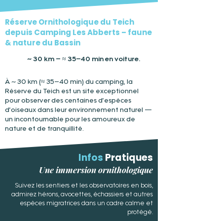
Réserve Ornithologique du Teich
depuis Camping Les Abberts – faune
& nature du Bassin
~ 30 km – ≈ 35–40 min en voiture.
À ~ 30 km (≈ 35–40 min) du camping, la
Réserve du Teich est un site exceptionnel
pour observer des centaines d’espèces
d’oiseaux dans leur environnement naturel —
un incontournable pour les amoureux de
nature et de tranquillité.
Infos
Pratiques
Une immersion ornithologique
Suivez les sentiers et les observatoires en bois,
admirez hérons, avocettes, échassiers et autres
espèces migratrices dans un cadre calme et
protégé.