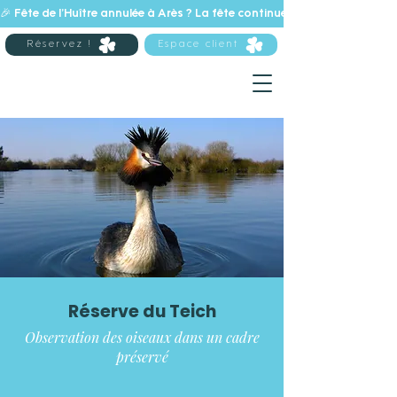
🎉 Fête de l’Huître annulée à Arès ? La fête continue au Camping Les Ab
Réservez !
Espace client
Réserve du Teich
Observation des oiseaux dans un cadre
préservé