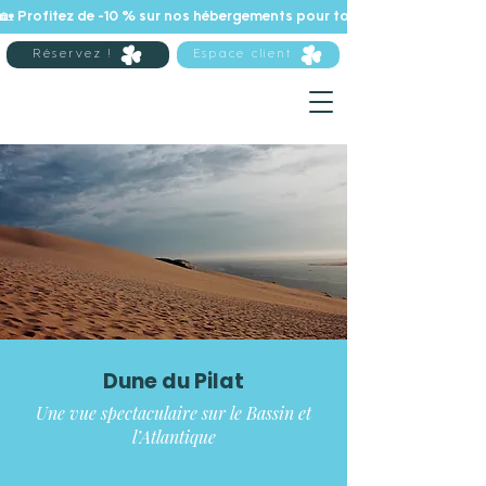
🏡 Profitez de -10 % sur nos hébergements pour tout séjour de 7 nuits 
Réservez !
Espace client
Dune du Pilat
Une vue spectaculaire sur le Bassin et
l’Atlantique