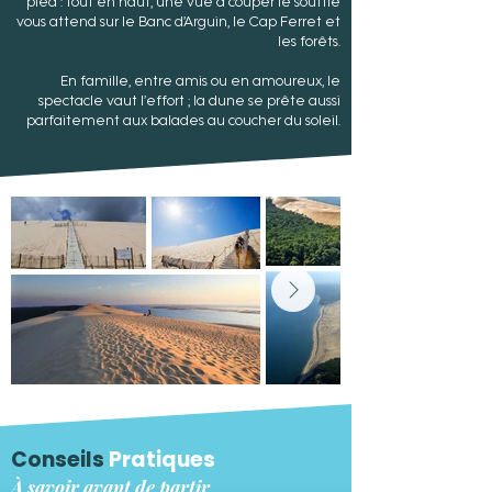
pied : tout en haut, une vue à couper le souffle
vous attend sur le Banc d’Arguin, le Cap Ferret et
les forêts.
En famille, entre amis ou en amoureux, le
spectacle vaut l’effort ; la dune se prête aussi
parfaitement aux balades au coucher du soleil.
Conseils
Pratiques
À savoir avant de partir